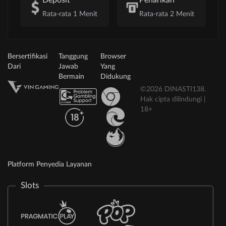
Deposit
Penarikan
Rata-rata 1 Menit
Rata-rata 2 Menit
Bersertifikasi
Tanggung
Browser
Dari
Jawab
Yang
Bermain
Didukung
©2026 DINASTI138.
Hak cipta dilindungi |
18+
Platform Penyedia Layanan
Slots