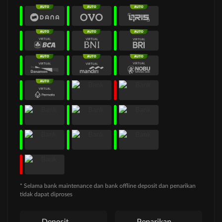
* Selama bank maintenance dan bank offline deposit dan penarikan
tidak dapat diproses