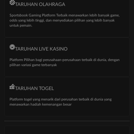
TARUHAN OLAHRAGA
Sportsbook Gaming Platform Terbaik menawarkan lebih banyak game,
odds yang lebih tinggi, dan menyediakan pilihan yang lebih banyak
untuk pemain.
TARUHAN LIVE KASINO
Platform Pilihan bagi perusahaan-perusahaan terbaik di dunia, dengan
pilihan variasi game terbanyak
TARUHAN TOGEL
Platform togel yang menarik dari perusahan terbaik di dunia yang
menawarkan hadiah kemenangan besar