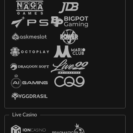
Live Casino