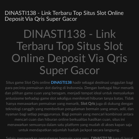
DINASTI138 - Link Terbaru Top Situs Slot Online
Deposit Via Qris Super Gacor
DINASTI138 - Link
Terbaru Top Situs Slot
Online Deposit Via Qris
Super Gacor
Situs game Slot Qris online
DINASTI138
hadir sebagai destinasi unggulan bagi
para pecinta permainan slot daring di Indonesia. Dengan berbagai fitur menarik
dan pilihan game cuan yang beragam, menjadi tempat ideal untuk menyalurkan
antusiasme terhadap game slot sekaligus menikmati hiburan tanpa batas. Tidak
hanya menawarkan permainan yang menarik,
Slot Qris
juga di dukung dengan
teknologi canggih yang memberikan pengalaman bermain yang aman, adil, dan
nyaman bagi setiap penggunanya. Bagi pemain yang mencari kombinasi antara
mencari cuan dan hiburan online berkualitas hasilkan cuan, situs ini
menawarkan semuanya dalam satu platform yang mudah di akses kapan saja
untuk mendapatkan sejumlah hadiah jackpot secara langsung..
Selain menawarkan pengalaman bermain yang seru,
DINASTI138
juga di kenal