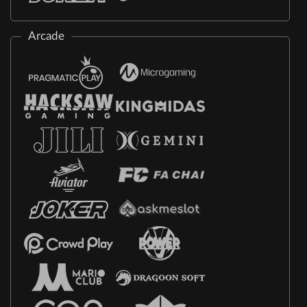
Arcade