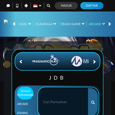
MASUK
DAFTAR
RACE
TOGEL
OLAHRAGA
CRASH GAME
ARCADE
PO
JDB
SEMUA
PERMAINAN
ARCADE
FISHING