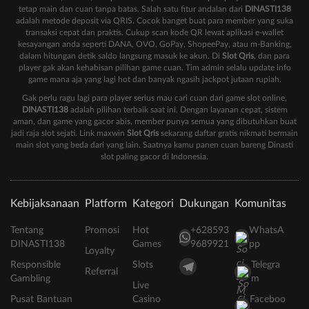
tetap main dan cuan tanpa batas. Salah satu fitur andalan dari
DINASTI138
adalah metode deposit via QRIS. Cocok banget buat para member yang suka
transaksi cepat dan praktis. Cukup scan kode QR lewat aplikasi e-wallet
kesayangan anda seperti DANA, OVO, GoPay, ShopeePay, atau m-Banking,
dalam hitungan detik saldo langsung masuk ke akun. Di
Slot Qris
, dan para
player gak akan kehabisan pilihan game cuan. Tim admin selalu update info
game mana aja yang lagi hot dan banyak ngasih jackpot jutaan rupiah.
Gak perlu ragu lagi para player serius mau cari cuan dari game slot online,
DINASTI138
adalah pilihan terbaik saat ini. Dengan layanan cepat, sistem
aman, dan game yang gacor abis, member punya semua yang dibutuhkan buat
jadi raja slot sejati. Link maxwin
Slot Qris
sekarang daftar gratis nikmati bermain
main slot yang beda dari yang lain. Saatnya kamu panen cuan bareng Dinasti
slot paling gacor di Indonesia.
Kebijaksanaan
Platform
Kategori
Dukungan
Komunitas
Tentang
Promosi
Hot
+628593
WhatsA
DINASTI138
Games
9689921
pp
Loyalty
Responsible
Slots
Telegra
Referral
Gambling
m
Live
Pusat Bantuan
Casino
Faceboo