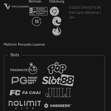
Bermain
Didukung
©2026 DINASTI138.
Hak cipta dilindungi |
18+
Platform Penyedia Layanan
Slots