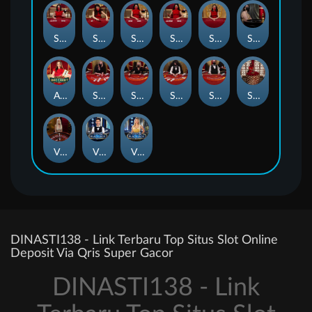
Speed_Baccarat_O
Speed_Baccarat_P
Speed_Baccarat_Q
Speed_Baccarat_R
Speed_Baccarat_S
Speed_Roulette
Always 9 Baccarat
Speed_VIP_Blackjack_A
Speed_VIP_Blackjack_B
Speed_VIP_Blackjack_C
Speed_VIP_Blackjack_D
Super_Sic_Bo
VIP_Roulette
VIP Always 6 Blackjack 2
VIP Always 6 Blackjack 3
DINASTI138 - Link Terbaru Top Situs Slot Online
Deposit Via Qris Super Gacor
DINASTI138 - Link