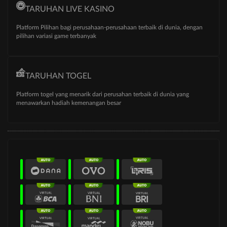
TARUHAN LIVE KASINO
Platform Pilihan bagi perusahaan-perusahaan terbaik di dunia, dengan
pilihan variasi game terbanyak
TARUHAN TOGEL
Platform togel yang menarik dari perusahan terbaik di dunia yang
menawarkan hadiah kemenangan besar