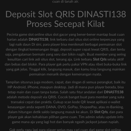
cuan di tanah air.
Deposit Slot QRIS DINASTI138
Proses Secepat Kilat
Pecinta game slot online situs slot gacor yang bener-bener mantap buat cuan
harian adalah
DINASTI138
, link terbaru dari situs slot online terpercaya yang
lagi naik daun Di sini, para player bisa menikmati berbagai permainan slot
dengan tingkat kemenangan tinggi, deposit super cepat lewat QRIS, dan tentu
saja, pengalaman bermain yang seru dan bikin nagih. Buat member yang sering
kesulitan cari link asli situs slot, tenang aja. Link terbaru
Slot Qris
selalu aktif
dan bebas dari blokir. Para player gak perlu pakai VPN atau ribet buka-buka link
yang gak jelas. Tinggal klik, langsung masuk, dan kamu bisa langsung mainkan
permainan menarik dengan kemenangan nyata.
Tampilan situsnya juga modern, cepat, dan ringan di semua perangkat, baik itu
HP Android, iPhone, maupun desktop. Jadi di mana pun player berada, bisa
tetap main dan cuan tanpa batas. Salah satu fitur andalan dari
DINASTI138
adalah metode deposit via QRIS. Cocok banget buat para member yang suka
transaksi cepat dan praktis. Cukup scan kode QR lewat aplikasi e-wallet
kesayangan anda seperti DANA, OVO, GoPay, ShopeePay, atau m-Banking,
dalam hitungan detik saldo langsung masuk ke akun. Di
Slot Qris
, dan para
player gak akan kehabisan pilihan game cuan. Tim admin selalu update info
game mana aja yang lagi hot dan banyak ngasih jackpot jutaan rupiah.
Gak perlu ragu lagi para player serius mau cari cuan dari game slot online,