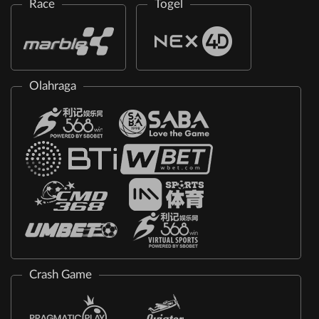
Race
Togel
Olahraga
Crash Game