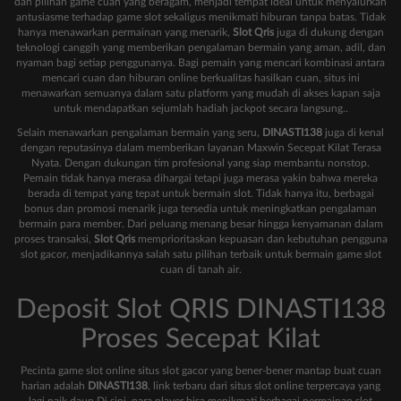
dan pilihan game cuan yang beragam, menjadi tempat ideal untuk menyalurkan
antusiasme terhadap game slot sekaligus menikmati hiburan tanpa batas. Tidak
hanya menawarkan permainan yang menarik,
Slot Qris
juga di dukung dengan
teknologi canggih yang memberikan pengalaman bermain yang aman, adil, dan
nyaman bagi setiap penggunanya. Bagi pemain yang mencari kombinasi antara
mencari cuan dan hiburan online berkualitas hasilkan cuan, situs ini
menawarkan semuanya dalam satu platform yang mudah di akses kapan saja
untuk mendapatkan sejumlah hadiah jackpot secara langsung..
Selain menawarkan pengalaman bermain yang seru,
DINASTI138
juga di kenal
dengan reputasinya dalam memberikan layanan Maxwin Secepat Kilat Terasa
Nyata. Dengan dukungan tim profesional yang siap membantu nonstop.
Pemain tidak hanya merasa dihargai tetapi juga merasa yakin bahwa mereka
berada di tempat yang tepat untuk bermain slot. Tidak hanya itu, berbagai
bonus dan promosi menarik juga tersedia untuk meningkatkan pengalaman
bermain para member. Dari peluang menang besar hingga kenyamanan dalam
proses transaksi,
Slot Qris
memprioritaskan kepuasan dan kebutuhan pengguna
slot gacor, menjadikannya salah satu pilihan terbaik untuk bermain game slot
cuan di tanah air.
Deposit Slot QRIS DINASTI138
Proses Secepat Kilat
Pecinta game slot online situs slot gacor yang bener-bener mantap buat cuan
harian adalah
DINASTI138
, link terbaru dari situs slot online terpercaya yang