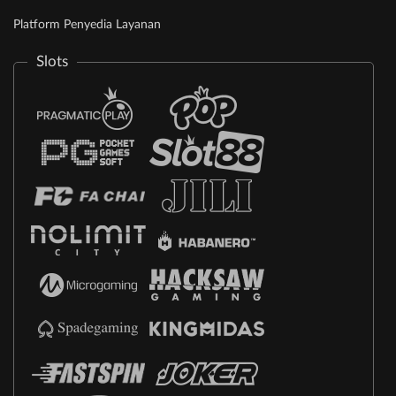
Platform Penyedia Layanan
Slots