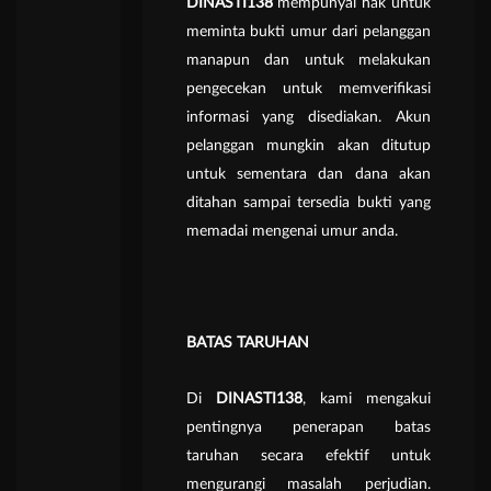
DINASTI138
mempunyai hak untuk
meminta bukti umur dari pelanggan
manapun dan untuk melakukan
pengecekan untuk memverifikasi
informasi yang disediakan. Akun
pelanggan mungkin akan ditutup
untuk sementara dan dana akan
ditahan sampai tersedia bukti yang
memadai mengenai umur anda.
BATAS TARUHAN
Di
DINASTI138
, kami mengakui
pentingnya penerapan batas
taruhan secara efektif untuk
mengurangi masalah perjudian.