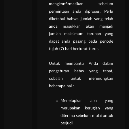
mengkonfirmasikan sebelum
permintaan anda diproses. Perlu
diketahui bahwa jumlah yang telah
anda masukkan akan menjadi
jumlah maksimum taruhan yang
dapat anda pasang pada periode
tujuh (7) hari berturut-turut.
Untuk membantu Anda dalam
pengaturan batas yang tepat,
cobalah untuk merenungkan
beberapa hal :
Menetapkan apa yang
merupakan kerugian yang
diterima sebelum mulai untuk
berjudi.