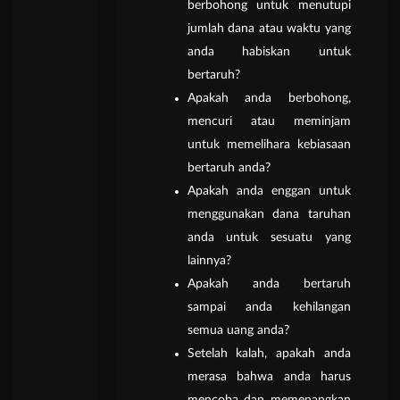
berbohong untuk menutupi
jumlah dana atau waktu yang
anda habiskan untuk
bertaruh?
Apakah anda berbohong,
mencuri atau meminjam
untuk memelihara kebiasaan
bertaruh anda?
Apakah anda enggan untuk
menggunakan dana taruhan
anda untuk sesuatu yang
lainnya?
Apakah anda bertaruh
sampai anda kehilangan
semua uang anda?
Setelah kalah, apakah anda
merasa bahwa anda harus