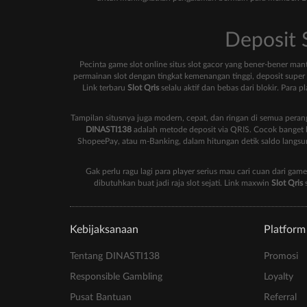
Deposit 
Pecinta game slot online situs slot gacor yang bener-bener ma
permainan slot dengan tingkat kemenangan tinggi, deposit super c
Link terbaru
Slot Qris
selalu aktif dan bebas dari blokir. Para
Tampilan situsnya juga modern, cepat, dan ringan di semua perang
DINASTI138
adalah metode deposit via QRIS. Cocok banget b
ShopeePay, atau m-Banking, dalam hitungan detik saldo langs
Gak perlu ragu lagi para player serius mau cari cuan dari game
dibutuhkan buat jadi raja slot sejati. Link maxwin
Slot Qris
Kebijaksanaan
Platform
Tentang DINASTI138
Promosi
Responsible Gambling
Loyalty
Pusat Bantuan
Referral