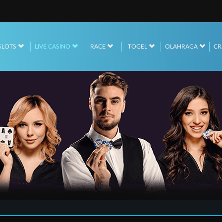
SLOTS
LIVE CASINO
RACE
TOGEL
OLAHRAGA
CR