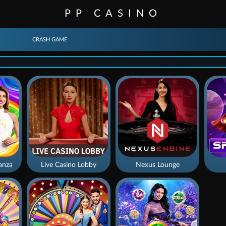
PP CASINO
CRASH GAME
anza
Live Casino Lobby
Nexus Lounge