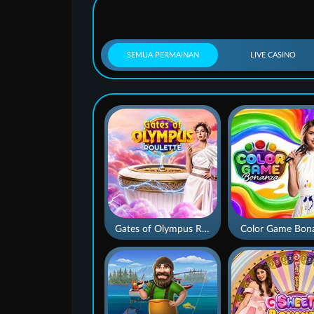
SEMUA PERMAINAN
LIVE CASINO
Gates of Olympus Roulette
Color Game Bon