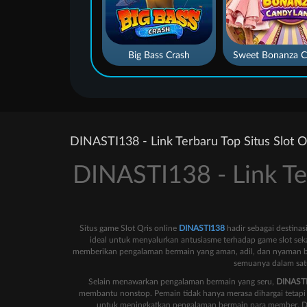
Big Bass Crash
DINASTI138 - Link Terbaru Top Situs Slot O
DINASTI138 - Link Ter
Situs game Slot Qris online
DINASTI138
hadir sebagai destinas
ideal untuk menyalurkan antusiasme terhadap game slot se
memberikan pengalaman bermain yang aman, adil, dan nyaman bag
semuanya dalam satu
Selain menawarkan pengalaman bermain yang seru,
DINAST
membantu nonstop. Pemain tidak hanya merasa dihargai tetapi j
untuk meningkatkan pengalaman bermain para member. Da