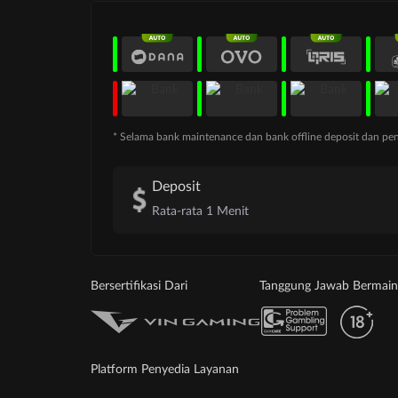
* Selama bank maintenance dan bank offline deposit dan pen
Deposit
Rata-rata 1 Menit
Bersertifikasi Dari
Tanggung Jawab Bermain
Platform Penyedia Layanan