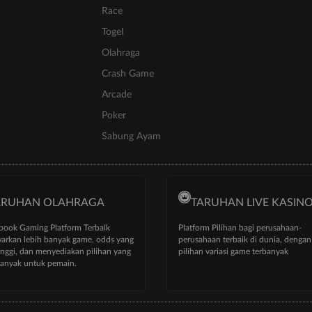
Race
Togel
Olahraga
Crash Game
Arcade
Poker
Sabung Ayam
ARUHAN OLAHRAGA
TARUHAN LIVE KASIN
book Gaming Platform Terbaik
Platform Pilihan bagi perusahaan-
rkan lebih banyak game, odds yang
perusahaan terbaik di dunia, dengan
tinggi, dan menyediakan pilihan yang
pilihan variasi game terbanyak
banyak untuk pemain.