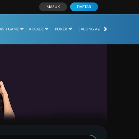
MASUK
DAFTAR
PROMOSI
ASH GAME
ARCADE
POKER
SABUNG AYAM