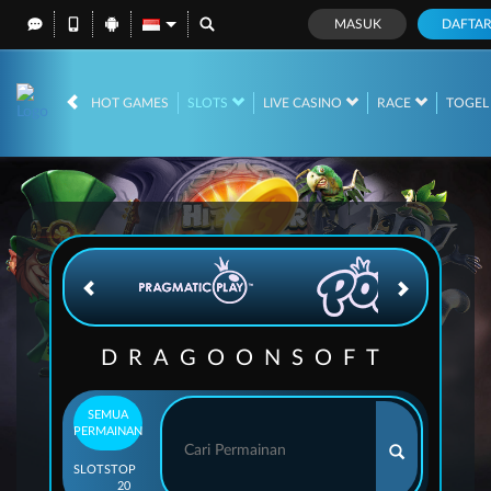
MASUK
DAFTA
IDR
12,733,157,
HOT GAMES
SLOTS
LIVE CASINO
RACE
TOGE
DRAGOONSOFT
SEMUA
PERMAINAN
SLOTS
TOP
20