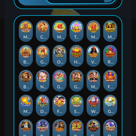
Mahjong Win
Coin Cat 2
Mahjong Win 2
Toy Pop
Mahjong Win 3
Maya Legacy
Blessing Temple
Golden Qilin
Odin Territory
Halloween Win
Volcanic Legend
Red Dragon’s Treasure
Bounty Clash
Neko Treasures
Golden Snake
Golden Duel
Much Richer
Fire Ball Blaze Phoenix
Midas Hand
Dancing Samba
Fortune Twins
Super Hoo Hey How
Wonderful Christmas
Golf 2