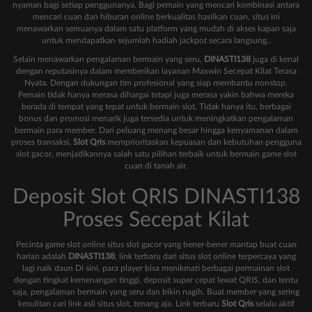
nyaman bagi setiap penggunanya. Bagi pemain yang mencari kombinasi antara
mencari cuan dan hiburan online berkualitas hasilkan cuan, situs ini
menawarkan semuanya dalam satu platform yang mudah di akses kapan saja
untuk mendapatkan sejumlah hadiah jackpot secara langsung..
Selain menawarkan pengalaman bermain yang seru,
DINASTI138
juga di kenal
dengan reputasinya dalam memberikan layanan Maxwin Secepat Kilat Terasa
Nyata. Dengan dukungan tim profesional yang siap membantu nonstop.
Pemain tidak hanya merasa dihargai tetapi juga merasa yakin bahwa mereka
berada di tempat yang tepat untuk bermain slot. Tidak hanya itu, berbagai
bonus dan promosi menarik juga tersedia untuk meningkatkan pengalaman
bermain para member. Dari peluang menang besar hingga kenyamanan dalam
proses transaksi,
Slot Qris
memprioritaskan kepuasan dan kebutuhan pengguna
slot gacor, menjadikannya salah satu pilihan terbaik untuk bermain game slot
cuan di tanah air.
Deposit Slot QRIS DINASTI138
Proses Secepat Kilat
Pecinta game slot online situs slot gacor yang bener-bener mantap buat cuan
harian adalah
DINASTI138
, link terbaru dari situs slot online terpercaya yang
lagi naik daun Di sini, para player bisa menikmati berbagai permainan slot
dengan tingkat kemenangan tinggi, deposit super cepat lewat QRIS, dan tentu
saja, pengalaman bermain yang seru dan bikin nagih. Buat member yang sering
kesulitan cari link asli situs slot, tenang aja. Link terbaru
Slot Qris
selalu aktif