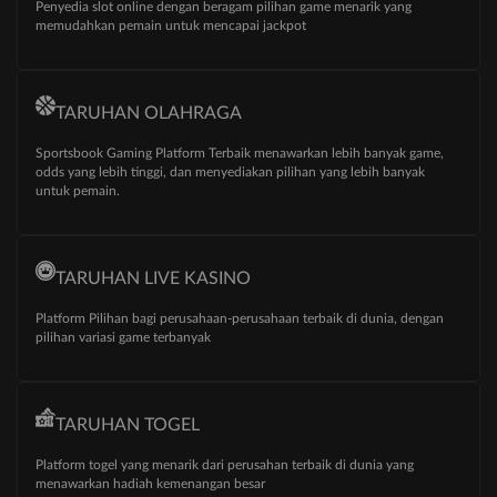
Penyedia slot online dengan beragam pilihan game menarik yang
memudahkan pemain untuk mencapai jackpot
TARUHAN OLAHRAGA
Sportsbook Gaming Platform Terbaik menawarkan lebih banyak game,
odds yang lebih tinggi, dan menyediakan pilihan yang lebih banyak
untuk pemain.
TARUHAN LIVE KASINO
Platform Pilihan bagi perusahaan-perusahaan terbaik di dunia, dengan
pilihan variasi game terbanyak
TARUHAN TOGEL
Platform togel yang menarik dari perusahan terbaik di dunia yang
menawarkan hadiah kemenangan besar