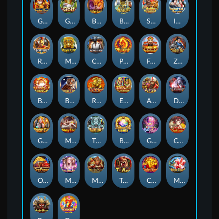
Greatest Circus
Golf
Buffalo Burst
Bust Treasury
Stone Hominid
Immortal Heroes
Roman
Maya King
Chicken Dinner
Phoenix
Fushen Coming
ZHAO YUN
Bonus Cat
Bengal Tiger
Rich Now
Egypt Dynasty
Arab
Dracula
Golden Eye
Muay Thai
Tiger Lord
Booming Gems
Get High
Chef Lady
Ore Power
More Beauties
Monkey King
T-Rex
Coin Rat
Midas Touch