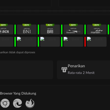
arikan tidak dapat diproses
Penarikan
Rata-rata 2 Menit
Browser Yang Didukung