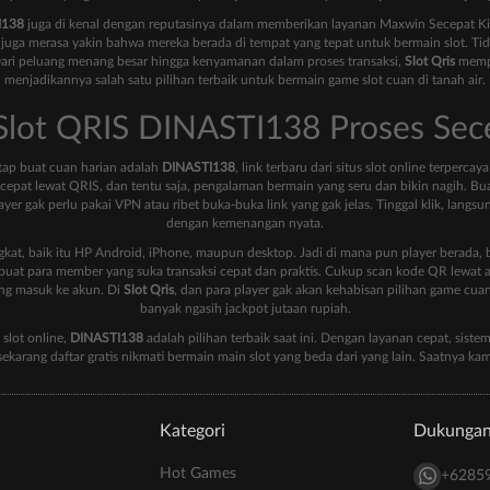
I138
juga di kenal dengan reputasinya dalam memberikan layanan Maxwin Secepat Kil
uga merasa yakin bahwa mereka berada di tempat yang tepat untuk bermain slot. Tid
ri peluang menang besar hingga kenyamanan dalam proses transaksi,
Slot Qris
mempr
menjadikannya salah satu pilihan terbaik untuk bermain game slot cuan di tanah air.
Slot QRIS DINASTI138 Proses Sece
ntap buat cuan harian adalah
DINASTI138
, link terbaru dari situs slot online terperca
epat lewat QRIS, dan tentu saja, pengalaman bermain yang seru dan bikin nagih. Buat me
 player gak perlu pakai VPN atau ribet buka-buka link yang gak jelas. Tinggal klik, l
dengan kemenangan nyata.
kat, baik itu HP Android, iPhone, maupun desktop. Jadi di mana pun player berada, bi
uat para member yang suka transaksi cepat dan praktis. Cukup scan kode QR lewat 
ung masuk ke akun. Di
Slot Qris
, dan para player gak akan kehabisan pilihan game cua
banyak ngasih jackpot jutaan rupiah.
 slot online,
DINASTI138
adalah pilihan terbaik saat ini. Dengan layanan cepat, si
sekarang daftar gratis nikmati bermain main slot yang beda dari yang lain. Saatnya ka
Kategori
Dukunga
Hot Games
+6285