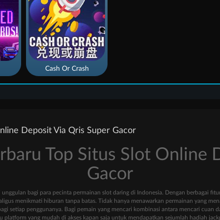
Cash Or Crash
nline Deposit Via Qris Super Gacor
baru Top Situs Slot Online 
Gacor
i unggulan bagi para pecinta permainan slot daring di Indonesia. Dengan berbagai fi
kaligus menikmati hiburan tanpa batas. Tidak hanya menawarkan permainan yang men
i setiap penggunanya. Bagi pemain yang mencari kombinasi antara mencari cuan dan 
 platform yang mudah di akses kapan saja untuk mendapatkan sejumlah hadiah jackp