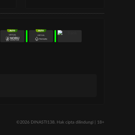
©2026 DINASTI138. Hak cipta dilindungi | 18+