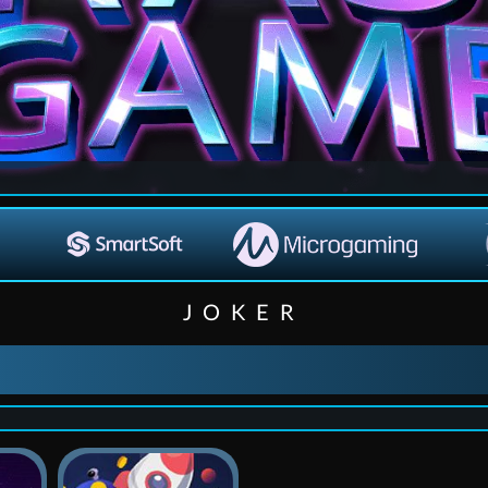
JOKER