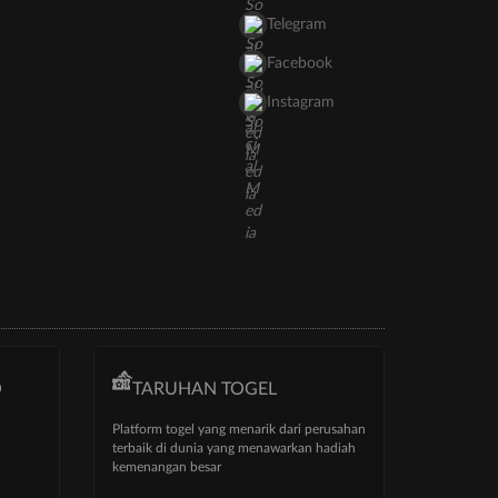
Telegram
Facebook
Instagram
O
TARUHAN TOGEL
Platform togel yang menarik dari perusahan
terbaik di dunia yang menawarkan hadiah
kemenangan besar