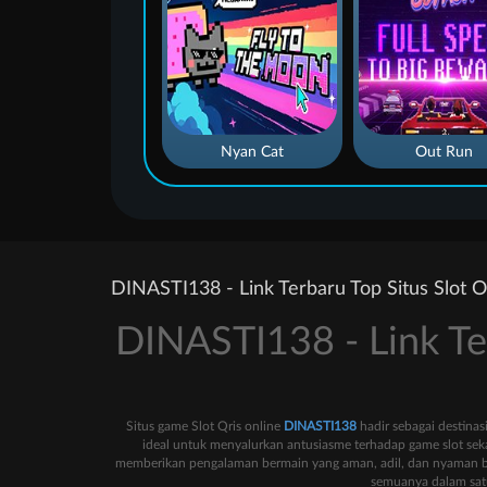
Nyan Cat
Out Run
DINASTI138 - Link Terbaru Top Situs Slot O
DINASTI138 - Link Ter
Situs game Slot Qris online
DINASTI138
hadir sebagai destinas
ideal untuk menyalurkan antusiasme terhadap game slot se
memberikan pengalaman bermain yang aman, adil, dan nyaman bag
semuanya dalam satu