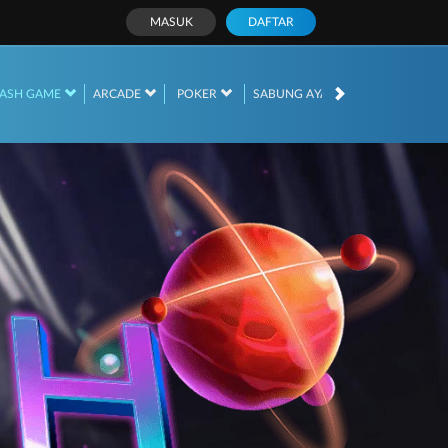
MASUK
DAFTAR
PROMOSI
ASH GAME
ARCADE
POKER
SABUNG AYAM