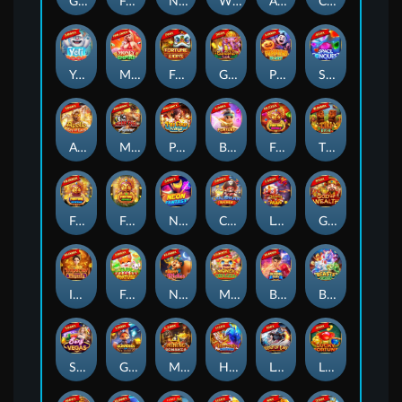
Goal Go Win
Fruits Mania
Nezha
Wild Mafia
Alien Smash
City of Jewels
Yeti Boom
Money Empire
Fortune Lions
Ganesha Luck
Pumpkins Go Lucky
Space Conquest
Apollo Ray of Luck
Muay Thai Fighter
Pai Gow Ways
Blade of Fortune
Fortune Jewels III
Tiki Rush
Fortune Jewels II
Fortune Jewels I
Neon Fantasy
Caribbean Riches
Legend of Nian
God Of Wealth
Imperial Majesty
Farm Of Fortune
Nutty Riches
Money Dragon
Boxing Fury
Beasts Of Luck
Sexy Vegas
Guardian of the Museum
Mining Bonanza
Heavenly Fortunes
Legend Of Eagle
Lucky Fortune