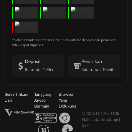
* Selama bank maintenance dan bank offline deposit dan penarikan
tidak dapat diproses
Deposit
Penarikan
Rata-rata 1 Menit
Rata-rata 2 Menit
Bersertifikasi
Tanggung
Browser
Dari
Jawab
Yang
Bermain
Didukung
©2026 DINASTI138.
Hak cipta dilindungi |
18+