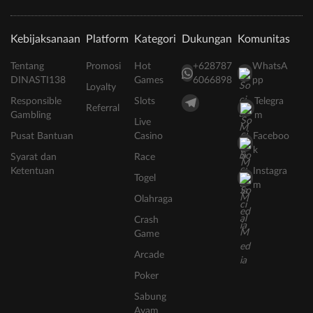
Kebijaksanaan
Platform
Kategori
Dukungan
Komunitas
Tentang
Promosi
Hot
+628787
WhatsA
DINASTI138
Games
6066898
pp
Loyalty
Responsible
Slots
Telegra
Referral
Gambling
m
Live
Pusat Bantuan
Casino
Faceboo
k
Syarat dan
Race
Ketentuan
Instagra
Togel
m
Olahraga
Crash
Game
Arcade
Poker
Sabung
Ayam