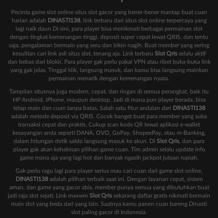
Pecinta game slot online situs slot gacor yang bener-bener mantap buat cuan
harian adalah
DINASTI138
, link terbaru dari situs slot online terpercaya yang
lagi naik daun Di sini, para player bisa menikmati berbagai permainan slot
dengan tingkat kemenangan tinggi, deposit super cepat lewat QRIS, dan tentu
saja, pengalaman bermain yang seru dan bikin nagih. Buat member yang sering
kesulitan cari link asli situs slot, tenang aja. Link terbaru
Slot Qris
selalu aktif
dan bebas dari blokir. Para player gak perlu pakai VPN atau ribet buka-buka link
yang gak jelas. Tinggal klik, langsung masuk, dan kamu bisa langsung mainkan
permainan menarik dengan kemenangan nyata.
Tampilan situsnya juga modern, cepat, dan ringan di semua perangkat, baik itu
HP Android, iPhone, maupun desktop. Jadi di mana pun player berada, bisa
tetap main dan cuan tanpa batas. Salah satu fitur andalan dari
DINASTI138
adalah metode deposit via QRIS. Cocok banget buat para member yang suka
transaksi cepat dan praktis. Cukup scan kode QR lewat aplikasi e-wallet
kesayangan anda seperti DANA, OVO, GoPay, ShopeePay, atau m-Banking,
dalam hitungan detik saldo langsung masuk ke akun. Di
Slot Qris
, dan para
player gak akan kehabisan pilihan game cuan. Tim admin selalu update info
game mana aja yang lagi hot dan banyak ngasih jackpot jutaan rupiah.
Gak perlu ragu lagi para player serius mau cari cuan dari game slot online,
DINASTI138
adalah pilihan terbaik saat ini. Dengan layanan cepat, sistem
aman, dan game yang gacor abis, member punya semua yang dibutuhkan buat
jadi raja slot sejati. Link maxwin
Slot Qris
sekarang daftar gratis nikmati bermain
main slot yang beda dari yang lain. Saatnya kamu panen cuan bareng Dinasti
slot paling gacor di Indonesia.