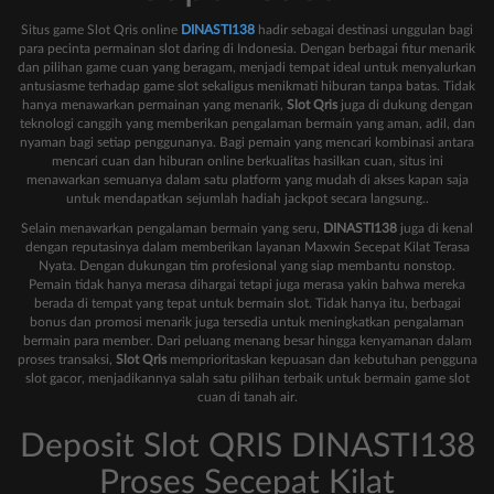
Situs game Slot Qris online
DINASTI138
hadir sebagai destinasi unggulan bagi
para pecinta permainan slot daring di Indonesia. Dengan berbagai fitur menarik
dan pilihan game cuan yang beragam, menjadi tempat ideal untuk menyalurkan
antusiasme terhadap game slot sekaligus menikmati hiburan tanpa batas. Tidak
hanya menawarkan permainan yang menarik,
Slot Qris
juga di dukung dengan
teknologi canggih yang memberikan pengalaman bermain yang aman, adil, dan
nyaman bagi setiap penggunanya. Bagi pemain yang mencari kombinasi antara
mencari cuan dan hiburan online berkualitas hasilkan cuan, situs ini
menawarkan semuanya dalam satu platform yang mudah di akses kapan saja
untuk mendapatkan sejumlah hadiah jackpot secara langsung..
Selain menawarkan pengalaman bermain yang seru,
DINASTI138
juga di kenal
dengan reputasinya dalam memberikan layanan Maxwin Secepat Kilat Terasa
Nyata. Dengan dukungan tim profesional yang siap membantu nonstop.
Pemain tidak hanya merasa dihargai tetapi juga merasa yakin bahwa mereka
berada di tempat yang tepat untuk bermain slot. Tidak hanya itu, berbagai
bonus dan promosi menarik juga tersedia untuk meningkatkan pengalaman
bermain para member. Dari peluang menang besar hingga kenyamanan dalam
proses transaksi,
Slot Qris
memprioritaskan kepuasan dan kebutuhan pengguna
slot gacor, menjadikannya salah satu pilihan terbaik untuk bermain game slot
cuan di tanah air.
Deposit Slot QRIS DINASTI138
Proses Secepat Kilat