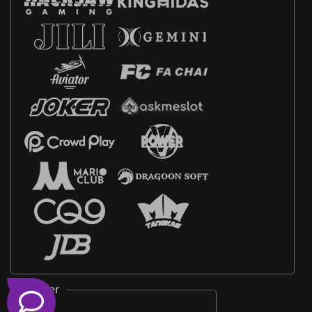
Poker