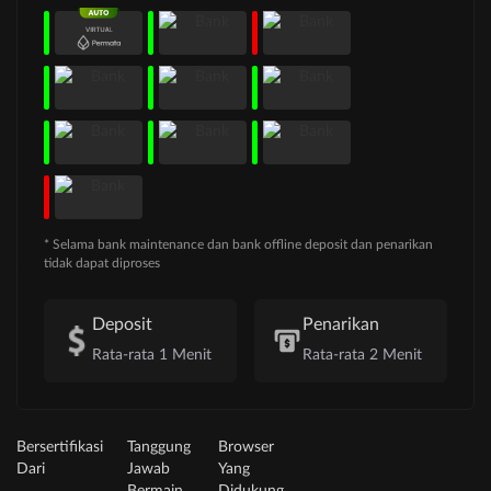
* Selama bank maintenance dan bank offline deposit dan penarikan
tidak dapat diproses
Deposit
Penarikan
Rata-rata 1 Menit
Rata-rata 2 Menit
Bersertifikasi
Tanggung
Browser
Dari
Jawab
Yang