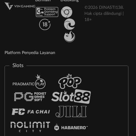
Bermain
Didukung
©2026 DINASTI138.
Hak cipta dilindungi |
18+
Platform Penyedia Layanan
Slots