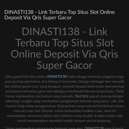
DINASTI138 - Link Terbaru Top Situs Slot Online
Deposit Via Qris Super Gacor
DINASTI138 - Link
Terbaru Top Situs Slot
Online Deposit Via Qris
Super Gacor
Situs game Slot Qris online
DINASTI138
hadir sebagai destinasi unggulan bagi
para pecinta permainan slot daring di Indonesia. Dengan berbagai fitur menarik
dan pilihan game cuan yang beragam, menjadi tempat ideal untuk menyalurkan
antusiasme terhadap game slot sekaligus menikmati hiburan tanpa batas. Tidak
hanya menawarkan permainan yang menarik,
Slot Qris
juga di dukung dengan
teknologi canggih yang memberikan pengalaman bermain yang aman, adil, dan
nyaman bagi setiap penggunanya. Bagi pemain yang mencari kombinasi antara
mencari cuan dan hiburan online berkualitas hasilkan cuan, situs ini
menawarkan semuanya dalam satu platform yang mudah di akses kapan saja
untuk mendapatkan sejumlah hadiah jackpot secara langsung..
Selain menawarkan pengalaman bermain yang seru,
DINASTI138
juga di kenal