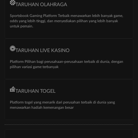
TARUHAN OLAHRAGA
Sportsbook Gaming Platform Terbaik menawarkan lebih banyak game,
odds yang lebih tinggi, dan menyediakan pilihan yang lebih banyak
untuk pemain.
TARUHAN LIVE KASINO
Platform Pilihan bagi perusahaan-perusahaan terbaik di dunia, dengan
pilihan variasi game terbanyak
TARUHAN TOGEL
Platform togel yang menarik dari perusahan terbaik di dunia yang
menawarkan hadiah kemenangan besar