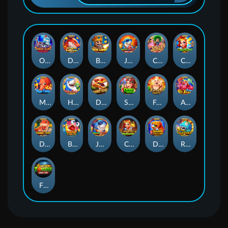
Ocean King Jackpot
Dragon Fortune
Boom Legend
Jackpot Fishing 2
Circus Jackpot
Crazy Hunter
Mega Fishing
Happy Fishing
Dinosaur Tycoon II
Secret Treasure
Fortune King Jackpot
All-star Fishing
Dinosaur Tycoon
Bombing Fishing
Jackpot Fishing
Crazy Hunter 2
Dragon Treasure
Royal Fishing
FORTUNE ZOMBIE